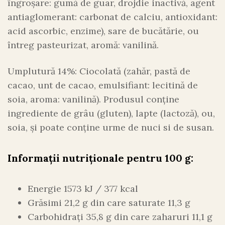
îngroșare: gumă de guar, drojdie inactivă, agent
antiaglomerant: carbonat de calciu, antioxidant:
acid ascorbic, enzime), sare de bucătărie, ou
întreg pasteurizat, aromă: vanilină.
Umplutură 14%: Ciocolată (zahăr, pastă de
cacao, unt de cacao, emulsifiant: lecitină de
soia, aroma: vanilină). Produsul conține
ingrediente de grâu (gluten), lapte (lactoză), ou,
soia, și poate conține urme de nuci si de susan.
Informații nutriționale pentru 100 g:
Energie 1573 kJ / 377 kcal
Grăsimi 21,2 g din care saturate 11,3 g
Carbohidrați 35,8 g din care zaharuri 11,1 g