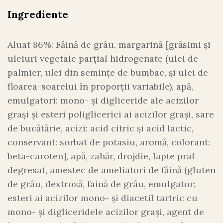
Ingrediente
Aluat 86%: Făină de grâu, margarină [grăsimi și
uleiuri vegetale parțial hidrogenate (ulei de
palmier, ulei din semințe de bumbac, și ulei de
floarea-soarelui în proporții variabile), apă,
emulgatori: mono- și digliceride ale acizilor
grași și esteri poliglicerici ai acizilor grași, sare
de bucătărie, acizi: acid citric și acid lactic,
conservant: sorbat de potasiu, aromă, colorant:
beta-caroten], apă, zahăr, drojdie, lapte praf
degresat, amestec de ameliatori de făină (gluten
de grâu, dextroză, faină de grâu, emulgator:
esteri ai acizilor mono- și diacetil tartric cu
mono- și digliceridele acizilor grași, agent de