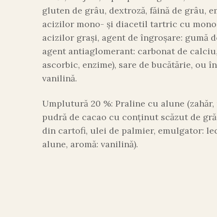
gluten de grâu, dextroză, făină de grâu, e
acizilor mono- și diacetil tartric cu mono-
acizilor grași, agent de îngroșare: gumă de
agent antiaglomerant: carbonat de calciu,
ascorbic, enzime), sare de bucătărie, ou î
vanilină.
Umplutură 20 %: Praline cu alune (zahăr, 
pudră de cacao cu conținut scăzut de gră
din cartofi, ulei de palmier, emulgator: le
alune, aromă: vanilină).