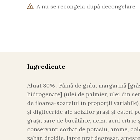
A nu se recongela după decongelare.
Ingrediente
Aluat 80% : Făină de grâu, margarină [gră
hidrogenate] (ulei de palmier, ulei din s
de floarea-soarelui în proporţii variabile
și digliceride ale acizilor grași și esteri p
grași, sare de bucătărie, acizi: acid citric ș
conservant: sorbat de potasiu, arome, col
zahăr, drojdie, lapte praf degresat, ameste