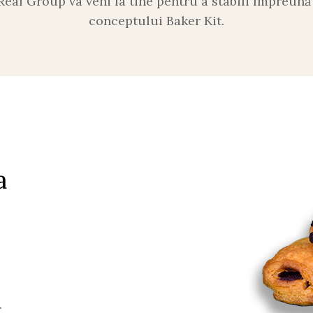
Real Group va veni la tine pentru a stabili împreun
conceptului Baker Kit.
a
.