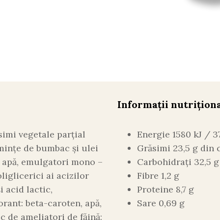
Informații nutrițion
simi vegetale parţial
Energie 1580 kJ / 3
eminţe de bumbac și ulei
Grăsimi 23,5 g din c
), apă, emulgatori mono –
Carbohidrați 32,5 g
oliglicerici ai acizilor
Fibre 1,2 g
i acid lactic,
Proteine 8,7 g
orant: beta-caroten, apă,
Sare 0,69 g
c de ameliatori de făină: