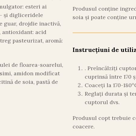
mulgator: esteri ai
Produsul conține ingredi
 și digliceridele
soia și poate conține ur
 guar, drojdie inactivă,
 antioxidant: acid
ntreg pasteurizat, aromă:
Instrucțiuni de utili
ulei de floarea-soarelui,
. Preîncălziți cupt
simi, amidon modificat
cuprinsă între 170 ș
citină de soia, pastă de
Coaceți la 170-180°
Reglați durata și t
cuptorul dvs.
Produsul copt trebuie c
coacere.